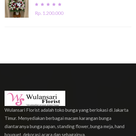
Rp. 1.200.000
Wulansari Florist adalah toko bunga yang berlokasi di Jakarta
Timur. Menyediakan berbagai macam karangan bunga
diantaranya bunga papan, standing flower, bunga meja, hand
bouquet, dekorasi acara dan sebagainya.