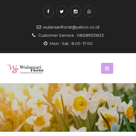
wulansariflorist@yahoo.co.id
Customer Service : 081289531633
Mon - Sat : 8:00 -17:00