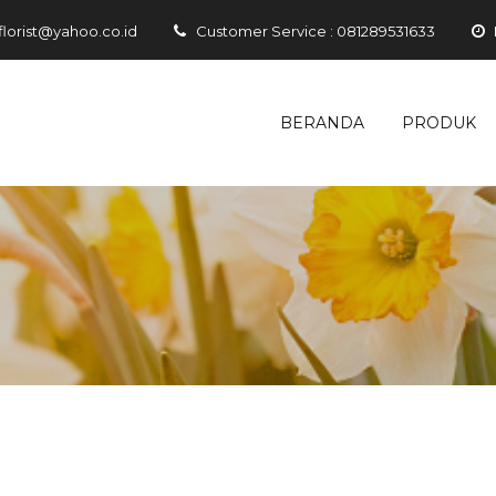
florist@yahoo.co.id
Customer Service : 081289531633
BERANDA
PRODUK